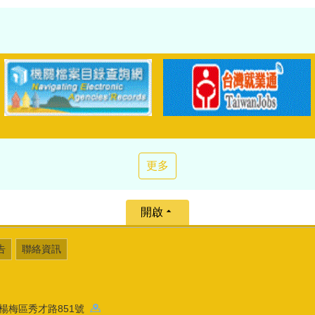
更多
開啟
告
聯絡資訊
園市楊梅區秀才路851號