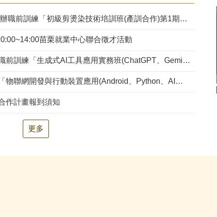
辦職前訓練「初級剪燙染技術培訓班(產訓合作)第1期」甄試錄取公告
10:00~14:00苗栗就業中心聯合徵才活動
務班(ChatGPT、Gemini、Claude、Copilot) (幼獅)第2期」，因甄試人數未達最低開班人數，不予開班。
置應用(Android、Python、AI、Embedded System)幼獅-第2期」甄試資訊公告
手合作計畫報到須知
更多