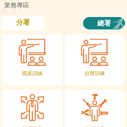
訊
業務專區
分署
總署
職業訓練
自辦訓練