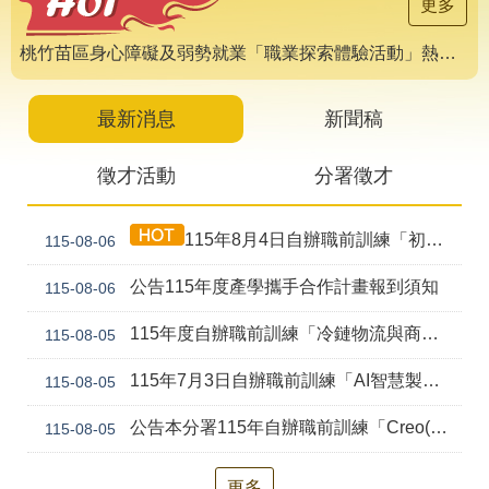
導
更多
專
區
桃竹苗區身心障礙及弱勢就業「職業探索體驗活動」熱烈報名中 🌟
相
關
最新消息
新聞稿
網
站
徵才活動
分署徵才
檔
案
115年8月4日自辦職前訓練「初級剪燙染技術培訓班(產訓合作)第1期」甄試錄取公告
115-08-06
應
用
公告115年度產學攜手合作計畫報到須知
115-08-06
網
回
115年度自辦職前訓練「冷鏈物流與商貿流通實務(桃園)第1期」第二次甄試資訊公告
115-08-05
站
首
導
頁
115年7月3日自辦職前訓練「AI智慧製造產線工程師(桃園)第2期」第二次甄試錄取公告
115-08-05
覽
公告本分署115年自辦職前訓練「Creo(前Pro/E)機械繪圖及專題設計實務(幼獅)第2期」，因甄試人數未達最低開班人數，不予開班。
115-08-05
English
民
意
信
更多