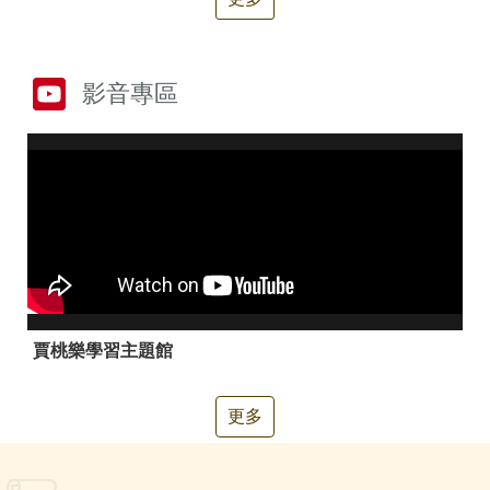
箱
常
雙
見
語
影音專區
問
詞
答
彙
RSS
隱
政
私
府
權
網
及
站
安
資
全
料
政
開
賈桃樂學習主題館
策
放
宣
告
更多
聯
絡
資