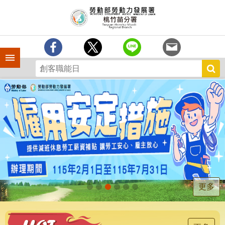
跳到主要內容區塊
分
署
簡
介
手機側欄
訊
息
中
心
業
務
專
區
為
民
服
更多
務
宣