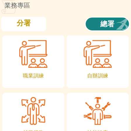
訊
業務專區
分署
總署
職業訓練
自辦訓練