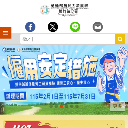
跳到主要內容區塊
分
署
簡
介
手機側欄
訊
息
中
心
業
務
專
區
為
民
服
更多
務
宣