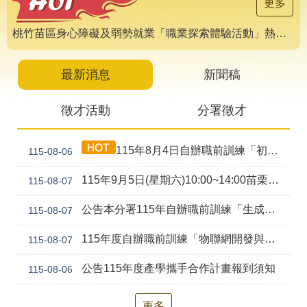
導
更多
專
區
桃竹苗區身心障礙及弱勢就業「職業探索體驗活動」熱烈報名中 🌟
相
關
最新消息
新聞稿
網
站
徵才活動
分署徵才
檔
案
115年8月4日自辦職前訓練「初級剪燙染技術培訓班(產訓合作)第1期」甄試錄取公告
115-08-06
應
用
115年9月5日(星期六)10:00~14:00苗栗就業中心聯合徵才活動
115-08-07
網
回
公告本分署115年自辦職前訓練「生成式AI工具應用實務班(ChatGPT、Gemini、Claude、Copilot) (幼獅)第2期」，因甄試人數未達最低開班人數，不予開班。
115-08-07
站
首
導
頁
115年度自辦職前訓練「物聯網開發與行動裝置應用(Android、Python、AI、Embedded System)幼獅-第2期」甄試資訊公告
115-08-07
覽
公告115年度產學攜手合作計畫報到須知
115-08-06
English
民
意
信
更多