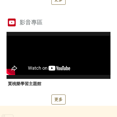
箱
常
雙
見
語
影音專區
問
詞
答
彙
RSS
隱
政
私
府
權
網
及
站
安
資
全
料
政
開
賈桃樂學習主題館
策
放
宣
告
更多
聯
絡
資