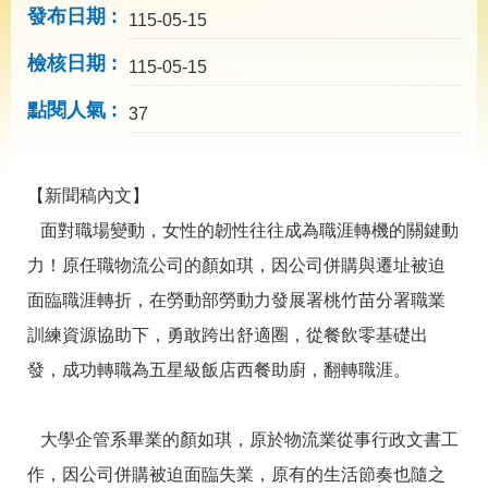
導
發布日期
115-05-15
專
區
檢核日期
115-05-15
相
點閱人氣
關
37
網
站
【新聞稿內文】
檔
案
面對職場變動，女性的韌性往往成為職涯轉機的關鍵動
應
力！原任職物流公司的顏如琪，因公司併購與遷址被迫
用
面臨職涯轉折，在勞動部勞動力發展署桃竹苗分署職業
網
回
訓練資源協助下，勇敢跨出舒適圈，從餐飲零基礎出
站
首
發，成功轉職為五星級飯店西餐助廚，翻轉職涯。
導
頁
覽
English
民
大學企管系畢業的顏如琪，原於物流業從事行政文書工
意
作，因公司併購被迫面臨失業，原有的生活節奏也隨之
信