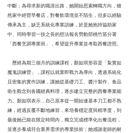
箱
中斷；為尋求新的職涯出路，她開始思索轉職方向，雖
常
雙
然家中經營早餐店，對餐飲環境並不陌生，但多以經驗
見
語
傳承為主，缺乏系統化專業訓練，於是她抱持協助家
問
詞
答
彙
中、同時學習一技之長的想法報名勞動部桃竹苗分署
RSS
「西餐烹調專業班」，希望提升專業並考取西餐證照。
隱
政
私
府
歷經為期三個月的訓練課程，顏如琪形容是「紮實如
權
網
魔鬼訓練營」，課程以就業即戰力為導向，透過系統化
及
站
安
資
且密集的實作訓練，讓她從基礎刀工、醬汁製作、食品
全
料
政
開
衛生觀念到各國經典料理，逐步建立完整的西餐專業能
策
放
力。顏如琪表示，自己原本從一開始連基本刀工都不熟
宣
告
練，經過反覆不斷地練習，來培養穩定度與精準度，到
聯
最後她已能在限定時間內，獨立完成標準化出餐流程，
絡
並逐步養成符合業界需求的專業技術；她感謝老師的耐
資