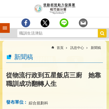
跳到主要內容區塊
分
署
簡
介
手機側欄
訊
息
中
心
首頁
訊息中心
新聞稿
業
新聞稿
務
專
區
從物流行政到五星飯店三廚 她靠
為
職訓成功翻轉人生
民
服
務
發布單位
綜合規劃科
宣