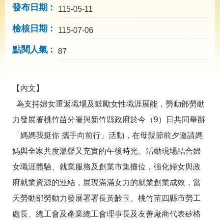
導
發布日期
115-05-11
專
區
檢核日期
115-07-06
相
點閱人氣
關
87
網
站
【內文】
檔
案
為支持婦女重返職場及鼓勵女性職涯展能，勞動部勞動
應
力發展署桃竹苗分署與新竹縣政府於今（9）日共同舉辦
用
「媽媽我挺你 攜手向前行」活動，在母親節前夕邀請媽
網
回
媽與全家共度溫馨又充實的午後時光。活動現場結合婦
站
首
女職涯體驗、就業服務及創業市集攤位，強化婦女與政
導
頁
覽
府就業資源的連結，展現滿滿女力的就業創業成效，當
English
民
天勞動部勞動力發展署署長黃齡玉、桃竹苗四縣市勞工
意
處長、總工會及產業總工會理事長及友善廠商代表矽格
信