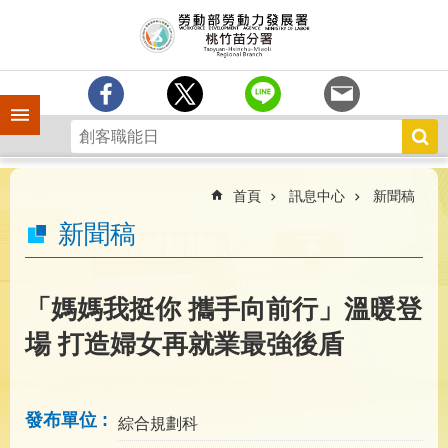
跳到主要內容區塊
分
署
簡
介
手機側欄
訊
息
中
心
首頁
訊息中心
新聞稿
業
新聞稿
務
專
區
「媽媽我挺你 攜手向前行」溫暖登
為
場 打造婦女再就業最強後盾
民
服
務
發布單位
綜合規劃科
宣