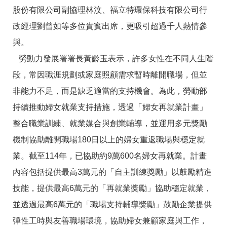
箱
股份有限公司副協理林汶、福立特環保科技有限公司行
常
雙
政經理劉曾如等多位貴賓出席，更吸引超過千人熱情參
見
語
與。
問
詞
答
彙
勞動力發展署署長黃齡玉表示，許多女性在不同人生階
RSS
段，常因職涯規劃或家庭照顧需求暫時離開職場，但並
非能力不足，而是缺乏適當的支持機會。為此，勞動部
隱
政
私
府
持續推動婦女就業支持措施，透過「婦女再就業計畫」
權
網
整合職業訓練、就業媒合與創業輔導，並運用多元獎勵
及
站
安
資
機制協助離開職場180日以上的婦女重返職場與穩定就
全
料
政
開
業。截至114年，已協助約9萬600名婦女再就業。計畫
策
放
內容包括提供最高3萬元的「自主訓練獎勵」以鼓勵精進
宣
告
技能，提供最高6萬元的「再就業獎勵」協助穩定就業，
聯
並透過最高6萬元的「職場支持輔導獎勵」鼓勵企業提供
絡
彈性工時與友善職場環境，協助婦女兼顧家庭與工作，
資