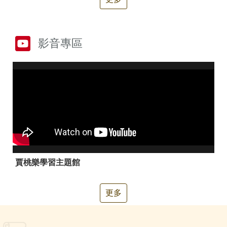
箱
常
雙
見
語
影音專區
問
詞
答
彙
RSS
隱
政
私
府
權
網
及
站
安
資
全
料
政
開
賈桃樂學習主題館
策
放
宣
告
更多
聯
絡
資