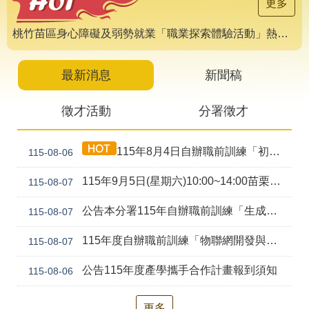
導
更多
專
區
桃竹苗區身心障礙及弱勢就業「職業探索體驗活動」熱烈報名中 🌟
相
關
最新消息
新聞稿
網
站
徵才活動
分署徵才
檔
案
115年8月4日自辦職前訓練「初級剪燙染技術培訓班(產訓合作)第1期」甄試錄取公告
115-08-06
應
用
115年9月5日(星期六)10:00~14:00苗栗就業中心聯合徵才活動
115-08-07
網
回
公告本分署115年自辦職前訓練「生成式AI工具應用實務班(ChatGPT、Gemini、Claude、Copilot) (幼獅)第2期」，因甄試人數未達最低開班人數，不予開班。
115-08-07
站
首
導
頁
115年度自辦職前訓練「物聯網開發與行動裝置應用(Android、Python、AI、Embedded System)幼獅-第2期」甄試資訊公告
115-08-07
覽
公告115年度產學攜手合作計畫報到須知
115-08-06
English
民
意
信
更多