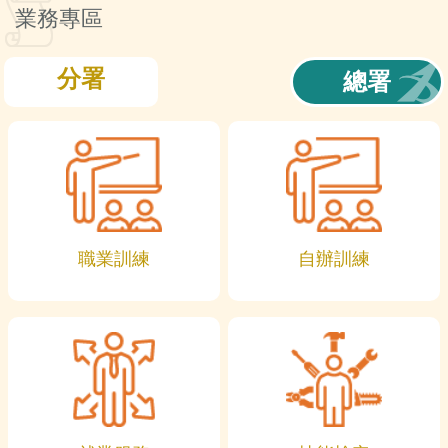
訊
業務專區
分署
總署
職業訓練
自辦訓練