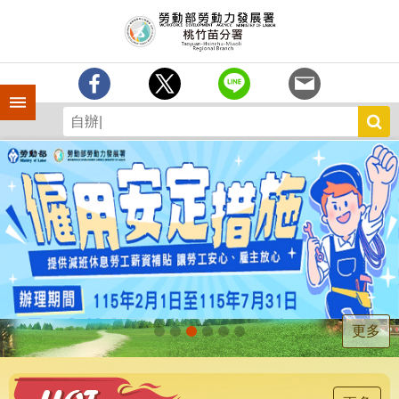
跳到主要內容區塊
分
署
簡
介
手機側欄
訊
息
中
心
業
務
專
區
為
民
服
更多
務
宣