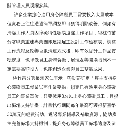
箱
關管理人員踴躍參與。
常
雙
許多企業擔心進用身心障礙員工需要投入大量成本，
見
語
但實務上往往透過簡單調整即可獲得明顯改善。例如有
問
詞
答
彙
清潔工作人員因障礙特性容易遺漏工作項目，經桃竹苗
RSS
分署職業重建專業團隊建議雇主設計工作檢核表、調整
工作流程及改善垃圾清運方式後，即有效提升工作品質
隱
政
私
府
穩定度，也降低員工身體負擔，展現友善職場措施不一
權
網
定需要高額投入，也能創造企業與員工雙贏成果。
及
站
安
資
桃竹苗分署長賴家仁表示，勞動部訂定「雇主支持身
全
料
政
開
心障礙員工就業試辦作業要點」鎖定已有進用身心障礙
策
放
員工的事業單位，只要僱用3名以上身心障礙員工，且提
宣
告
出職場支持計畫，計畫執行期間每年最高可獲得新臺幣
聯
30萬元的經費補助。透過專業輔導及補助資源，協助雇
絡
主完善職場支持機制，提升身心障礙員工職場適應及留
資