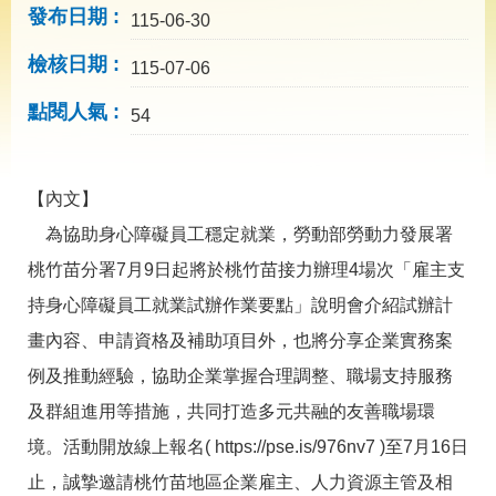
導
發布日期
115-06-30
專
區
檢核日期
115-07-06
相
點閱人氣
關
54
網
站
【內文】
檔
案
為協助身心障礙員工穩定就業，勞動部勞動力發展署
應
桃竹苗分署7月9日起將於桃竹苗接力辦理4場次「雇主支
用
持身心障礙員工就業試辦作業要點」說明會介紹試辦計
網
回
畫內容、申請資格及補助項目外，也將分享企業實務案
站
首
例及推動經驗，協助企業掌握合理調整、職場支持服務
導
頁
覽
及群組進用等措施，共同打造多元共融的友善職場環
English
民
境。活動開放線上報名( https://pse.is/976nv7 )至7月16日
意
止，誠摯邀請桃竹苗地區企業雇主、人力資源主管及相
信