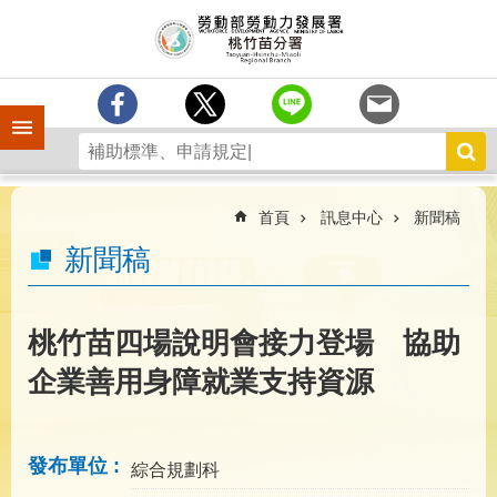
跳到主要內容區塊
分
署
簡
介
手機側欄
訊
息
中
心
首頁
訊息中心
新聞稿
業
新聞稿
務
專
區
桃竹苗四場說明會接力登場 協助
為
企業善用身障就業支持資源
民
服
務
發布單位
綜合規劃科
宣