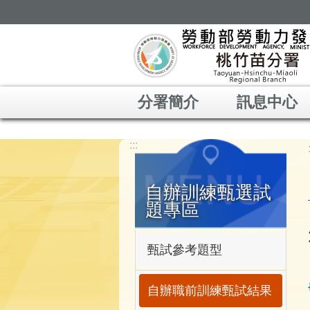
跳到主要內容區塊
分署簡介
訊息中心
:::
自辦訓練甄選試
題專區
甄試參考題型
自辦職前訓練甄試結果