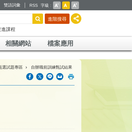
雙語詞彙
RSS
字級
進階搜尋
促進課程
相關網站
檔案應用
甄選試題專區
自辦職前訓練甄試結果