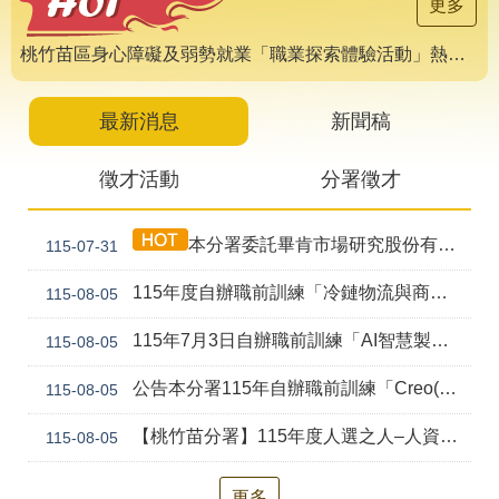
導
更多
專
區
桃竹苗區身心障礙及弱勢就業「職業探索體驗活動」熱烈報名中 🌟
相
關
最新消息
新聞稿
網
站
徵才活動
分署徵才
檔
案
本分署委託畢肯市場研究股份有限公司辦理115年「桃竹苗地區初次尋職青年求職歷程調查」，敬請收到調查簡訊青年多加協助配合。
115-07-31
應
用
115年度自辦職前訓練「冷鏈物流與商貿流通實務(桃園)第1期」第二次甄試資訊公告
115-08-05
網
回
115年7月3日自辦職前訓練「AI智慧製造產線工程師(桃園)第2期」第二次甄試錄取公告
115-08-05
站
首
導
頁
公告本分署115年自辦職前訓練「Creo(前Pro/E)機械繪圖及專題設計實務(幼獅)第2期」，因甄試人數未達最低開班人數，不予開班。
115-08-05
覽
【桃竹苗分署】115年度人選之人–人資標竿學苑系列課程開放報名囉!
115-08-05
English
民
意
信
更多