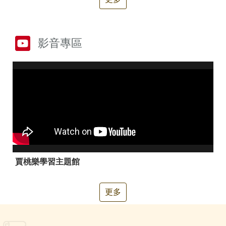
箱
常
雙
見
語
影音專區
問
詞
答
彙
RSS
隱
政
私
府
權
網
及
站
安
資
全
料
政
開
賈桃樂學習主題館
策
放
宣
告
更多
聯
絡
資