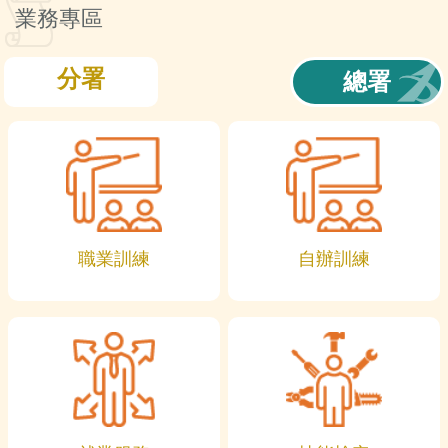
訊
業務專區
分署
總署
職業訓練
自辦訓練