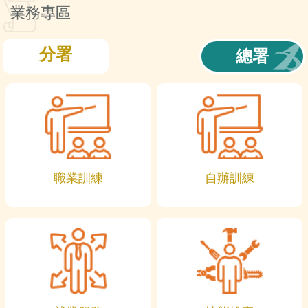
訊
業務專區
分署
總署
職業訓練
自辦訓練