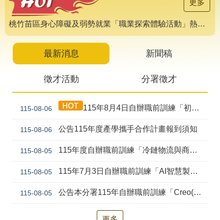
導
更多
專
區
桃竹苗區身心障礙及弱勢就業「職業探索體驗活動」熱烈報名中 🌟
相
關
最新消息
新聞稿
網
站
徵才活動
分署徵才
檔
案
115年8月4日自辦職前訓練「初級剪燙染技術培訓班(產訓合作)第1期」甄試錄取公告
115-08-06
應
用
公告115年度產學攜手合作計畫報到須知
115-08-06
網
回
115年度自辦職前訓練「冷鏈物流與商貿流通實務(桃園)第1期」第二次甄試資訊公告
115-08-05
站
首
導
頁
115年7月3日自辦職前訓練「AI智慧製造產線工程師(桃園)第2期」第二次甄試錄取公告
115-08-05
覽
公告本分署115年自辦職前訓練「Creo(前Pro/E)機械繪圖及專題設計實務(幼獅)第2期」，因甄試人數未達最低開班人數，不予開班。
115-08-05
English
民
意
信
更多