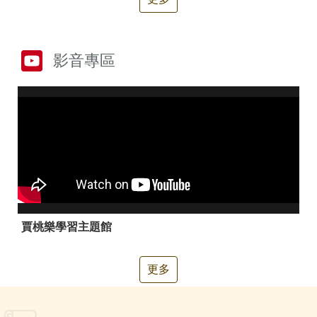
箱
常
雙
見
語
影音專區
問
詞
答
彙
RSS
隱
政
私
府
權
網
及
站
安
資
全
料
政
開
賈桃樂學習主題館
策
放
宣
告
更多
聯
絡
資