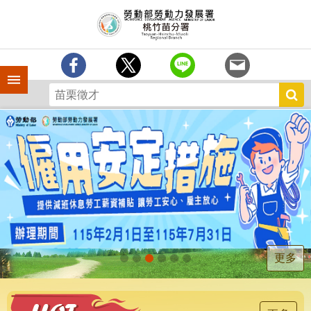
跳到主要內容區塊
分
署
簡
介
手機側欄
訊
息
中
心
業
務
專
區
為
民
服
更多
務
宣