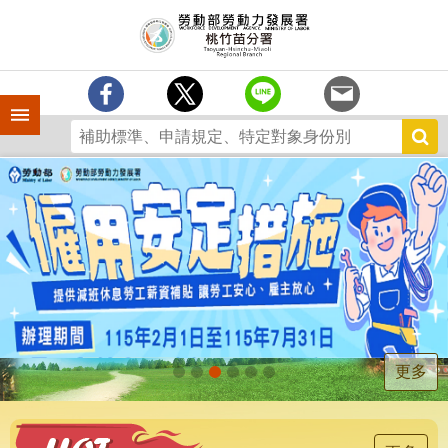
跳到主要內容區塊
分
署
簡
介
手機側欄
訊
息
中
心
業
務
專
區
為
民
服
更多
務
宣