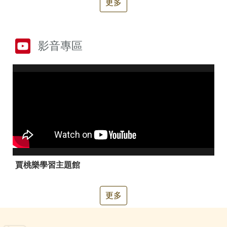
更多
箱
常
雙
見
語
影音專區
問
詞
答
彙
RSS
隱
政
私
府
權
網
及
站
安
資
全
料
政
開
策
放
賈桃樂學習主題館
宣
告
更多
聯
絡
資