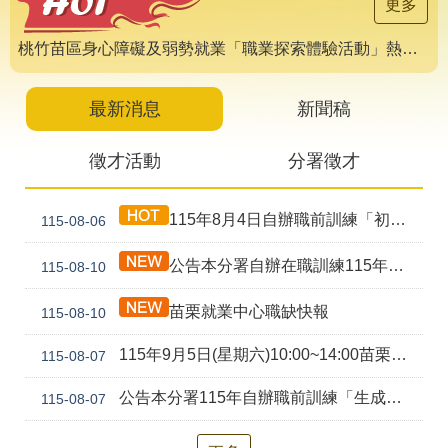
導
更多
專
區
桃竹苗區身心障礙及弱勢就業「職業探索體驗活動」熱烈報名中 🌟
相
關
最新消息
新聞稿
網
站
徵才活動
分署徵才
檔
案
115年8月4日自辦職前訓練「初級剪燙染技術培訓班(產訓合作)第1期」甄試錄取公告
115-08-06
應
用
公告本分署自辦在職訓練115年第03期工業機器人應用(週六)等9班延長報名時間事宜。
115-08-10
網
回
苗栗就業中心職缺快報
115-08-10
站
首
導
頁
115年9月5日(星期六)10:00~14:00苗栗就業中心聯合徵才活動
115-08-07
覽
公告本分署115年自辦職前訓練「生成式AI工具應用實務班(ChatGPT、Gemini、Claude、Copilot) (幼獅)第2期」，因甄試人數未達最低開班人數，不予開班。
115-08-07
English
民
意
信