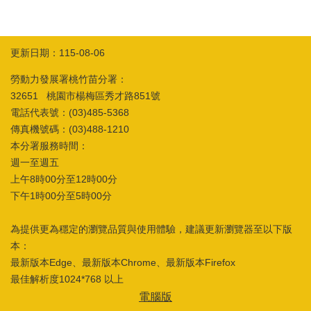
箱
常
雙
見
語
更新日期：115-08-06
問
詞
答
彙
勞動力發展署桃竹苗分署：
32651 桃園市楊梅區秀才路851號
RSS
電話代表號：(03)485-5368
傳真機號碼：(03)488-1210
隱
政
本分署服務時間：
私
府
權
網
週一至週五
及
站
上午8時00分至12時00分
安
資
下午1時00分至5時00分
全
料
政
開
策
放
為提供更為穩定的瀏覽品質與使用體驗，建議更新瀏覽器至以下版
宣
本：
告
最新版本Edge、最新版本Chrome、最新版本Firefox
最佳解析度1024*768 以上
聯
絡
電腦版
資