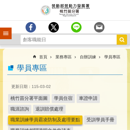
跳到主要內容區塊
分
署
簡
介
手機側欄
訊
息
中
心
首頁
業務專區
自辦訓練
學員專區
業
學員專區
務
專
區
更新日期：115-03-02
為
桃竹苗分署平面圖
學員住宿
車證申請
民
服
職涯諮詢
退訓賠償處理
務
職業訓練學員霸凌防制及處理要點
受訓學員手冊
宣