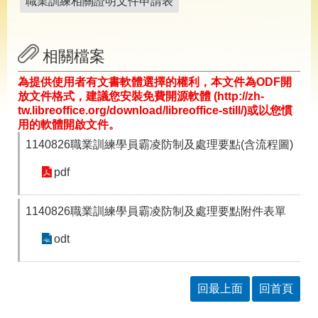
職業訓練相關證明文件申請表
導
專
區
相關檔案
相
關
為提供使用者有文書軟體選擇的權利，本文件為ODF開
網
放文件格式，建議您安裝免費開源軟體 (http://zh-
站
tw.libreoffice.org/download/libreoffice-still/)或以您慣
用的軟體開啟文件。
檔
1140826職業訓練學員霸凌防制及處理要點(含流程圖)
案
應
pdf
用
1140826職業訓練學員霸凌防制及處理要點附件表單
網
回
站
首
odt
導
頁
覽
English
民
回最上面
回首頁
意
信