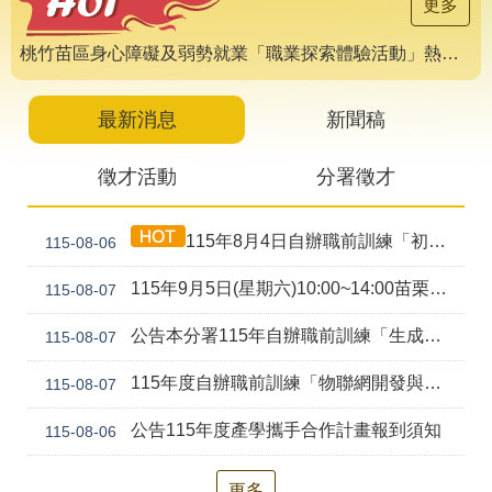
導
更多
專
區
桃竹苗區身心障礙及弱勢就業「職業探索體驗活動」熱烈報名中 🌟
相
關
最新消息
新聞稿
網
站
徵才活動
分署徵才
檔
案
115年8月4日自辦職前訓練「初級剪燙染技術培訓班(產訓合作)第1期」甄試錄取公告
115-08-06
應
用
115年9月5日(星期六)10:00~14:00苗栗就業中心聯合徵才活動
115-08-07
網
回
公告本分署115年自辦職前訓練「生成式AI工具應用實務班(ChatGPT、Gemini、Claude、Copilot) (幼獅)第2期」，因甄試人數未達最低開班人數，不予開班。
115-08-07
站
首
導
頁
115年度自辦職前訓練「物聯網開發與行動裝置應用(Android、Python、AI、Embedded System)幼獅-第2期」甄試資訊公告
115-08-07
覽
公告115年度產學攜手合作計畫報到須知
115-08-06
English
民
意
信
更多