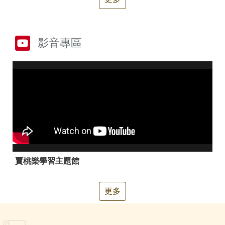
箱
常
雙
見
語
影音專區
問
詞
答
彙
RSS
隱
政
私
府
權
網
及
站
安
資
全
料
政
開
賈桃樂學習主題館
策
放
宣
告
更多
聯
絡
資