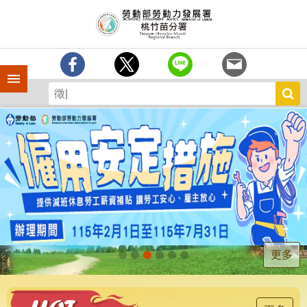
跳到主要內容區塊
分
署
簡
介
手機側欄
訊
息
中
心
業
務
專
區
為
民
服
更多
務
宣