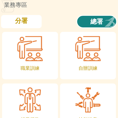
訊
業務專區
分署
總署
職業訓練
自辦訓練