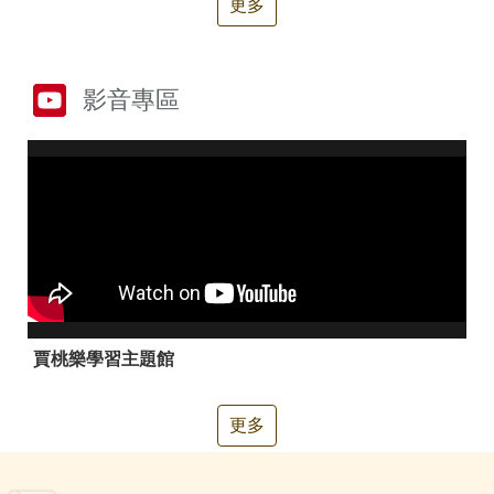
更多
箱
常
雙
見
語
影音專區
問
詞
答
彙
RSS
隱
政
私
府
權
網
及
站
安
資
全
料
政
開
策
放
賈桃樂學習主題館
宣
告
更多
聯
絡
資