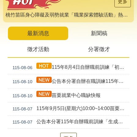
導
更多
專
區
桃竹苗區身心障礙及弱勢就業「職業探索體驗活動」熱烈報名中 🌟
相
關
最新消息
新聞稿
網
站
徵才活動
分署徵才
檔
案
115年8月4日自辦職前訓練「初級剪燙染技術培訓班(產訓合作)第1期」甄試錄取公告
115-08-06
應
用
公告本分署自辦在職訓練115年第03期工業機器人應用(週六)等9班延長報名時間事宜。
115-08-10
網
回
苗栗就業中心職缺快報
115-08-10
站
首
導
頁
115年9月5日(星期六)10:00~14:00苗栗就業中心聯合徵才活動
115-08-07
覽
公告本分署115年自辦職前訓練「生成式AI工具應用實務班(ChatGPT、Gemini、Claude、Copilot) (幼獅)第2期」，因甄試人數未達最低開班人數，不予開班。
115-08-07
English
民
意
信