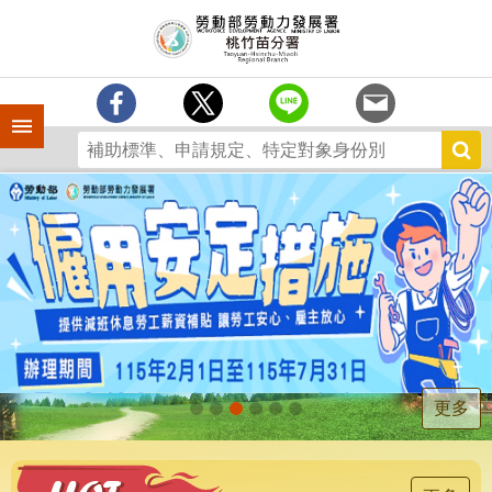
跳到主要內容區塊
分
署
簡
介
手機側欄
訊
息
中
心
業
務
專
區
為
民
服
更多
務
宣