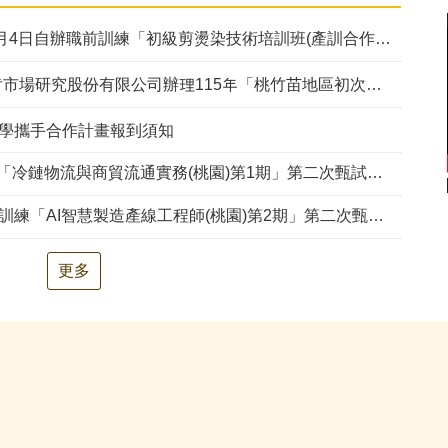
月4日自辦職前訓練「初級剪燙染技術培訓班(產訓合作)第1期」甄試錄取公告
有限公司辦理115年「桃竹苗地區初次尋職青年求職歷程調查」，敬請收到調查簡訊青年多加協助配合。
產學攜手合作計畫報到須知
冷鏈物流與商貿流通實務(桃園)第1期」第二次甄試資訊公告
訓練「AI智慧製造產線工程師(桃園)第2期」第二次甄試錄取公告
更多