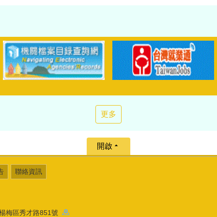
更多
開啟
告
聯絡資訊
園市楊梅區秀才路851號