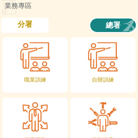
訊
業務專區
分署
總署
職業訓練
自辦訓練