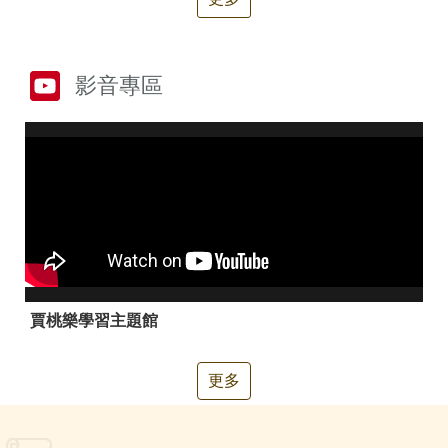
箱
常
雙
見
語
影音專區
問
詞
答
彙
RSS
隱
政
私
府
權
網
及
站
安
資
全
料
政
開
賈桃樂學習主題館
策
放
宣
告
更多
聯
絡
資