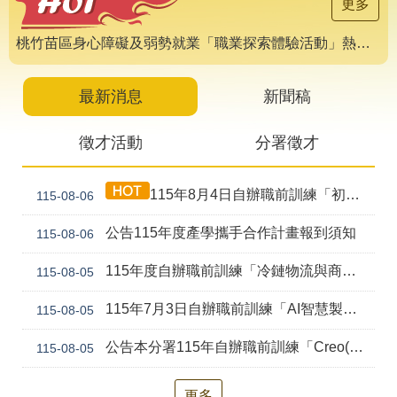
導
更多
專
區
桃竹苗區身心障礙及弱勢就業「職業探索體驗活動」熱烈報名中 🌟
相
關
最新消息
新聞稿
網
站
徵才活動
分署徵才
檔
案
115年8月4日自辦職前訓練「初級剪燙染技術培訓班(產訓合作)第1期」甄試錄取公告
115-08-06
應
用
公告115年度產學攜手合作計畫報到須知
115-08-06
網
回
115年度自辦職前訓練「冷鏈物流與商貿流通實務(桃園)第1期」第二次甄試資訊公告
115-08-05
站
首
導
頁
115年7月3日自辦職前訓練「AI智慧製造產線工程師(桃園)第2期」第二次甄試錄取公告
115-08-05
覽
公告本分署115年自辦職前訓練「Creo(前Pro/E)機械繪圖及專題設計實務(幼獅)第2期」，因甄試人數未達最低開班人數，不予開班。
115-08-05
English
民
意
信
更多