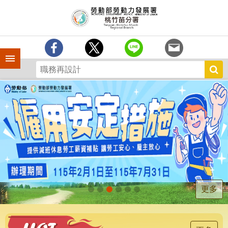
跳到主要內容區塊
分
署
簡
介
手機側欄
訊
息
中
心
業
務
專
區
為
民
服
更多
務
宣