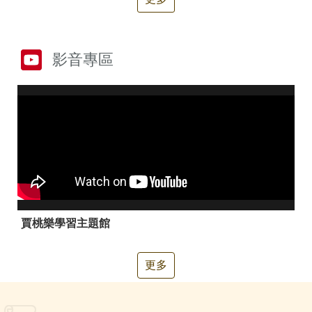
箱
常
雙
見
語
影音專區
問
詞
答
彙
RSS
隱
政
私
府
權
網
及
站
安
資
全
料
政
開
賈桃樂學習主題館
策
放
宣
告
更多
聯
絡
資