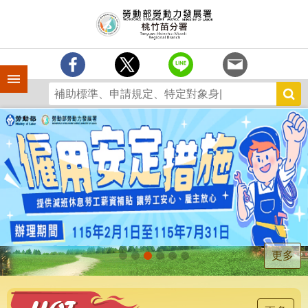
跳到主要內容區塊
分
署
簡
介
手機側欄
訊
息
中
心
業
務
專
區
為
民
服
更多
務
宣