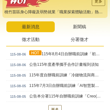
導
更多
專
區
桃竹苗區身心障礙及弱勢就業「職業探索體驗活動」熱烈報名中 🌟
相
關
最新消息
新聞稿
網
站
徵才活動
分署徵才
檔
案
115年8月4日自辦職前訓練「初級剪燙染技術培訓班(產訓合作)第1期」甄試錄取公告
115-08-06
應
用
公告115年度產學攜手合作計畫報到須知
115-08-06
網
回
115年度自辦職前訓練「冷鏈物流與商貿流通實務(桃園)第1期」第二次甄試資訊公告
115-08-05
站
首
導
頁
115年7月3日自辦職前訓練「AI智慧製造產線工程師(桃園)第2期」第二次甄試錄取公告
115-08-05
覽
公告本分署115年自辦職前訓練「Creo(前Pro/E)機械繪圖及專題設計實務(幼獅)第2期」，因甄試人數未達最低開班人數，不予開班。
115-08-05
English
民
意
信
更多