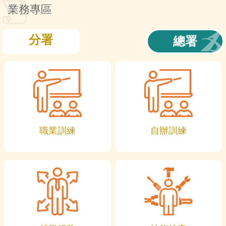
訊
業務專區
分署
總署
職業訓練
自辦訓練