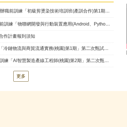
辦職前訓練「初級剪燙染技術培訓班(產訓合作)第1期」甄試錄取公告
發與行動裝置應用(Android、Python、AI、Embedded System)幼獅-第2期」甄試資訊公告
手合作計畫報到須知
冷鏈物流與商貿流通實務(桃園)第1期」第二次甄試資訊公告
訓練「AI智慧製造產線工程師(桃園)第2期」第二次甄試錄取公告
更多