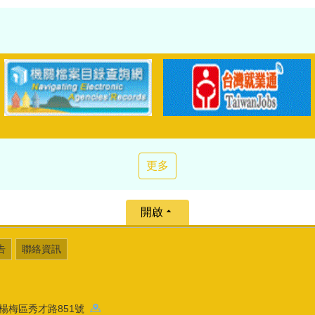
更多
開啟
告
聯絡資訊
園市楊梅區秀才路851號