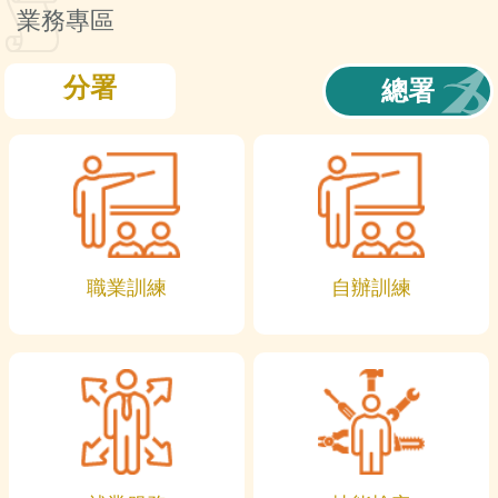
訊
業務專區
分署
總署
職業訓練
自辦訓練