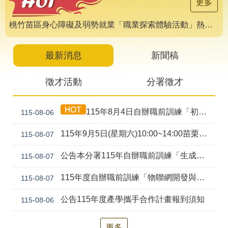
導
更多
專
區
桃竹苗區身心障礙及弱勢就業「職業探索體驗活動」熱烈報名中 🌟
相
關
最新消息
新聞稿
網
站
徵才活動
分署徵才
檔
案
115年8月4日自辦職前訓練「初級剪燙染技術培訓班(產訓合作)第1期」甄試錄取公告
115-08-06
應
用
115年9月5日(星期六)10:00~14:00苗栗就業中心聯合徵才活動
115-08-07
網
回
公告本分署115年自辦職前訓練「生成式AI工具應用實務班(ChatGPT、Gemini、Claude、Copilot) (幼獅)第2期」，因甄試人數未達最低開班人數，不予開班。
115-08-07
站
首
導
頁
115年度自辦職前訓練「物聯網開發與行動裝置應用(Android、Python、AI、Embedded System)幼獅-第2期」甄試資訊公告
115-08-07
覽
公告115年度產學攜手合作計畫報到須知
115-08-06
English
民
意
信
更多