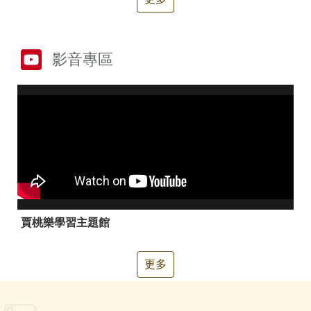
箱
常
雙
見
語
影音專區
問
詞
答
彙
RSS
隱
政
私
府
權
網
及
站
安
資
全
料
政
開
賈桃樂學習主題館
策
放
宣
告
更多
聯
絡
資