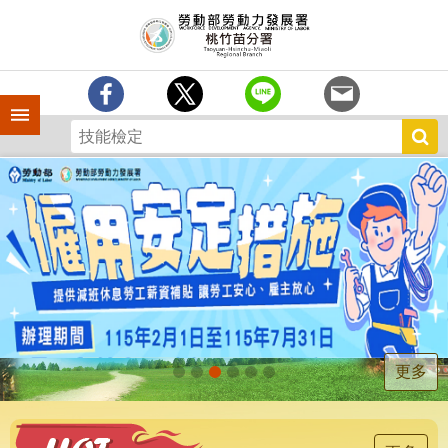
跳到主要內容區塊
分
署
簡
介
手機側欄
訊
息
中
心
業
務
專
區
為
民
服
更多
務
宣