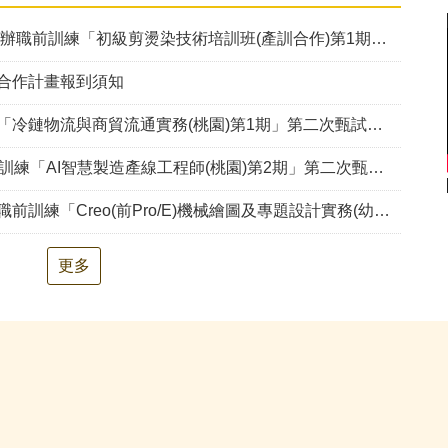
辦職前訓練「初級剪燙染技術培訓班(產訓合作)第1期」甄試錄取公告
手合作計畫報到須知
冷鏈物流與商貿流通實務(桃園)第1期」第二次甄試資訊公告
訓練「AI智慧製造產線工程師(桃園)第2期」第二次甄試錄取公告
o(前Pro/E)機械繪圖及專題設計實務(幼獅)第2期」，因甄試人數未達最低開班人數，不予開班。
更多