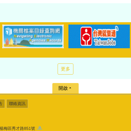
更多
開啟
告
聯絡資訊
園市楊梅區秀才路851號