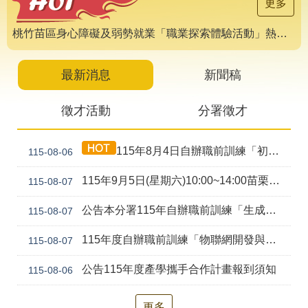
導
更多
專
區
桃竹苗區身心障礙及弱勢就業「職業探索體驗活動」熱烈報名中 🌟
相
關
最新消息
新聞稿
網
站
徵才活動
分署徵才
檔
案
115年8月4日自辦職前訓練「初級剪燙染技術培訓班(產訓合作)第1期」甄試錄取公告
115-08-06
應
用
115年9月5日(星期六)10:00~14:00苗栗就業中心聯合徵才活動
115-08-07
網
回
公告本分署115年自辦職前訓練「生成式AI工具應用實務班(ChatGPT、Gemini、Claude、Copilot) (幼獅)第2期」，因甄試人數未達最低開班人數，不予開班。
115-08-07
站
首
導
頁
115年度自辦職前訓練「物聯網開發與行動裝置應用(Android、Python、AI、Embedded System)幼獅-第2期」甄試資訊公告
115-08-07
覽
公告115年度產學攜手合作計畫報到須知
115-08-06
English
民
意
信
更多