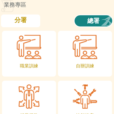
訊
業務專區
分署
總署
職業訓練
自辦訓練