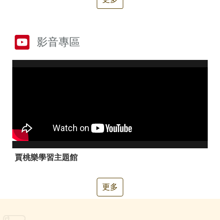
箱
常
雙
見
語
影音專區
問
詞
答
彙
RSS
隱
政
私
府
權
網
及
站
安
資
全
料
政
開
賈桃樂學習主題館
策
放
宣
告
更多
聯
絡
資