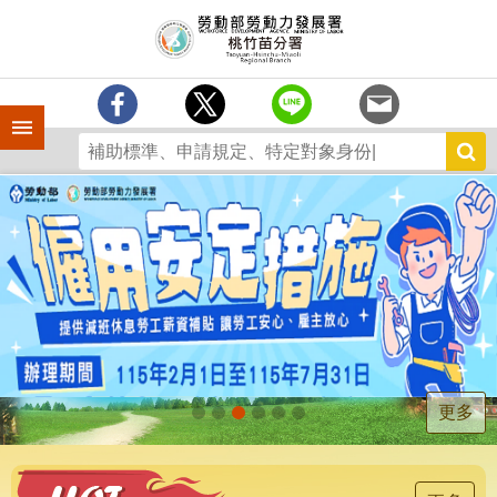
跳到主要內容區塊
分
署
簡
介
手機側欄
訊
息
中
心
業
務
專
區
為
民
服
更多
務
宣