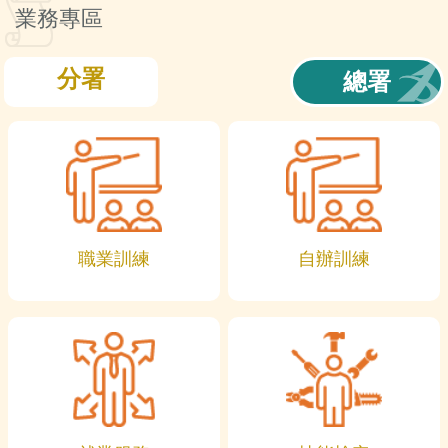
訊
業務專區
分署
總署
職業訓練
自辦訓練