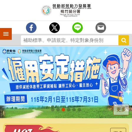
跳到主要內容區塊
分
署
簡
介
手機側欄
訊
息
中
心
業
務
專
區
為
民
服
更多
務
宣