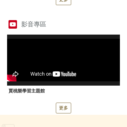
箱
常
雙
見
語
影音專區
問
詞
答
彙
RSS
隱
政
私
府
權
網
及
站
安
資
全
料
政
開
賈桃樂學習主題館
策
放
宣
告
更多
聯
絡
資