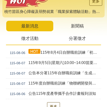
導
更多
專
區
桃竹苗區身心障礙及弱勢就業「職業探索體驗活動」熱烈報名中 🌟
相
關
最新消息
新聞稿
網
站
徵才活動
分署徵才
檔
案
115年8月4日自辦職前訓練「初級剪燙染技術培訓班(產訓合作)第1期」甄試錄取公告
115-08-06
應
用
115年9月5日(星期六)10:00~14:00苗栗就業中心聯合徵才活動
115-08-07
網
回
公告本分署115年自辦職前訓練「生成式AI工具應用實務班(ChatGPT、Gemini、Claude、Copilot) (幼獅)第2期」，因甄試人數未達最低開班人數，不予開班。
115-08-07
站
首
導
頁
115年度自辦職前訓練「物聯網開發與行動裝置應用(Android、Python、AI、Embedded System)幼獅-第2期」甄試資訊公告
115-08-07
覽
公告115年度產學攜手合作計畫報到須知
115-08-06
English
民
意
信
更多