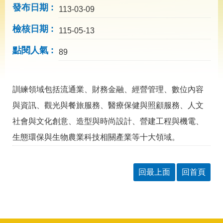
導
發布日期
113-03-09
專
區
檢核日期
115-05-13
相
點閱人氣
關
89
網
站
訓練領域包括流通業、財務金融、經營管理、數位內容
檔
案
與資訊、觀光與餐旅服務、醫療保健與照顧服務、人文
應
社會與文化創意、造型與時尚設計、營建工程與機電、
用
生態環保與生物農業科技相關產業等十大領域。
網
回
站
首
導
頁
回最上面
回首頁
覽
English
民
意
信