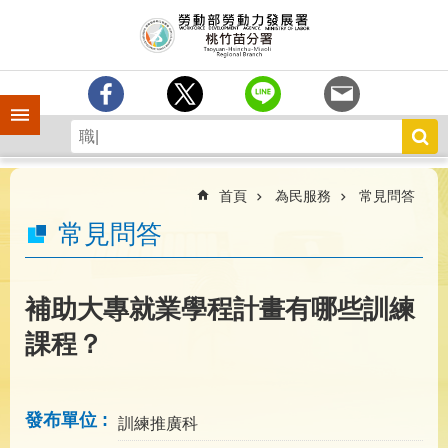
跳到主要內容區塊
分
署
簡
介
手機側欄
訊
息
中
心
首頁
為民服務
常見問答
業
常見問答
務
專
區
補助大專就業學程計畫有哪些訓練
為
課程？
民
服
務
發布單位
訓練推廣科
宣