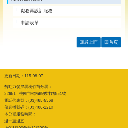
導
專
職務再設計服務
區
申請表單
相
關
網
站
回最上面
回首頁
檔
案
應
用
更新日期：115-08-07
勞動力發展署桃竹苗分署：
網
回
站
首
32651 桃園市楊梅區秀才路851號
導
頁
電話代表號：(03)485-5368
覽
傳真機號碼：(03)488-1210
本分署服務時間：
English
民
意
週一至週五
信
上午8時00分至12時00分