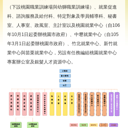
導
專
（下設桃園職業訓練場與幼獅職業訓練場）、就業促進
區
科、諮詢服務及給付科、特定對象及學員輔導科、秘書
相
室、人事室、政風室、主計室以及桃園就業中心（自106
關
年10月1日起委辦桃園市政府）、中壢就業中心（自105
網
站
年3月1日起委辦桃園市政府）、竹北就業中心、新竹就
檔
業中心與苗栗就業中心，另設有任務編組桃園就業中心
案
專案辦公室及銀髮人才資源中心。
應
用
網
回
站
首
導
頁
覽
English
民
意
信