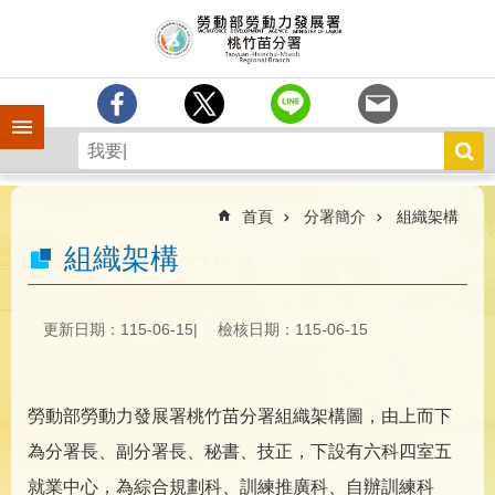
跳到主要內容區塊
分
署
簡
介
手機側欄
訊
息
中
心
首頁
分署簡介
組織架構
業
組織架構
務
專
區
更新日期：115-06-15
檢核日期：115-06-15
為
民
服
勞動部勞動力發展署桃竹苗分署組織架構圖，由上而下
務
為分署長、副分署長、秘書、技正，下設有六科四室五
宣
就業中心，為綜合規劃科、訓練推廣科、自辦訓練科