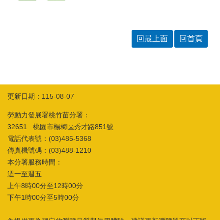
箱
常
雙
見
語
回最上面
回首頁
問
詞
答
彙
RSS
隱
政
更新日期：115-08-07
私
府
權
網
勞動力發展署桃竹苗分署：
及
站
32651 桃園市楊梅區秀才路851號
安
資
電話代表號：(03)485-5368
全
料
政
開
傳真機號碼：(03)488-1210
策
放
本分署服務時間：
宣
週一至週五
告
上午8時00分至12時00分
聯
下午1時00分至5時00分
絡
資