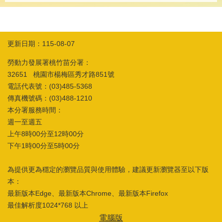
導
專
區
相
更新日期：115-08-07
關
網
勞動力發展署桃竹苗分署：
站
32651 桃園市楊梅區秀才路851號
電話代表號：(03)485-5368
檔
傳真機號碼：(03)488-1210
案
本分署服務時間：
應
週一至週五
用
上午8時00分至12時00分
下午1時00分至5時00分
網
回
站
首
為提供更為穩定的瀏覽品質與使用體驗，建議更新瀏覽器至以下版
導
頁
覽
本：
最新版本Edge、最新版本Chrome、最新版本Firefox
English
民
最佳解析度1024*768 以上
意
信
電腦版