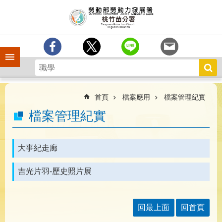
跳到主要內容區塊
分
署
簡
介
手機側欄
訊
息
中
心
首頁
檔案應用
檔案管理紀實
業
檔案管理紀實
務
專
區
大事紀走廊
為
吉光片羽-歷史照片展
民
服
務
回最上面
回首頁
宣