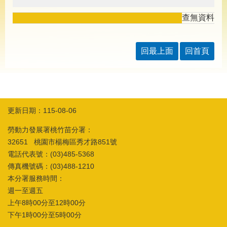
導
專
查無資料
區
相
回最上面
回首頁
關
網
站
檔
案
更新日期：115-08-06
應
用
勞動力發展署桃竹苗分署：
32651 桃園市楊梅區秀才路851號
電話代表號：(03)485-5368
網
回
站
首
傳真機號碼：(03)488-1210
導
頁
本分署服務時間：
覽
週一至週五
上午8時00分至12時00分
English
民
意
下午1時00分至5時00分
信