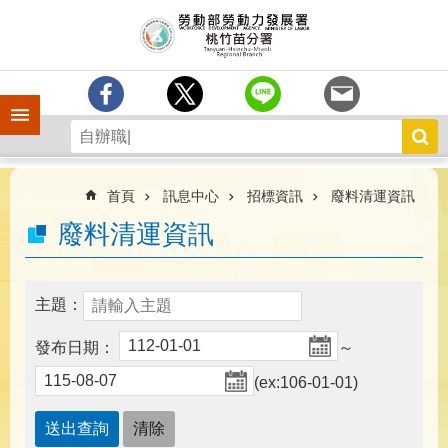
跳到主要內容區塊
分
署
簡
介
手機側欄
訊
息
中
心
首頁
訊息中心
招標資訊
廢料清運資訊
業
廢料清運資訊
務
專
區
主題：
為
發布日期：
～
民
服
(ex:106-01-01)
務
宣