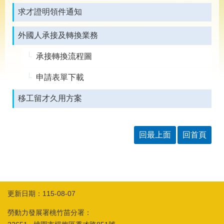
導
專
求才證明領件通知
區
外國人承接及轉換業務
相
關
承接轉換流程圖
網
站
申請表單下載
檔
移工留才久用方案
案
應
用
回最上面
回首頁
網
回
站
首
導
頁
覽
更新日期：115-08-07
English
民
意
勞動力發展署桃竹苗分署：
信