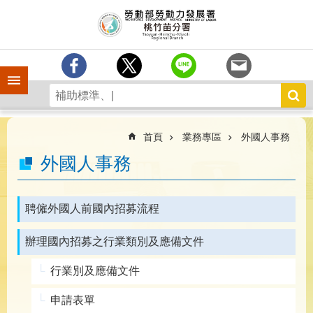
跳到主要內容區塊
分
署
簡
介
手機側欄
訊
息
中
心
首頁
業務專區
外國人事務
業
外國人事務
務
專
區
聘僱外國人前國內招募流程
為
辦理國內招募之行業類別及應備文件
民
服
行業別及應備文件
務
宣
申請表單