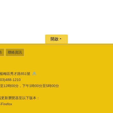
開啟
告
聯絡資訊
園市楊梅區秀才路851號
)488-1210
12時00分，下午1時00分至5時00分
議更新瀏覽器至以下版本：
refox