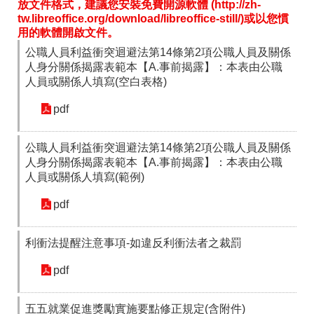
放文件格式，建議您安裝免費開源軟體 (http://zh-
箱
tw.libreoffice.org/download/libreoffice-still/)或以您慣
用的軟體開啟文件。
常
雙
見
語
公職人員利益衝突迴避法第14條第2項公職人員及關係
問
詞
人身分關係揭露表範本【A.事前揭露】：本表由公職
答
彙
人員或關係人填寫(空白表格)
RSS
pdf
隱
政
公職人員利益衝突迴避法第14條第2項公職人員及關係
私
府
權
網
人身分關係揭露表範本【A.事前揭露】：本表由公職
及
站
人員或關係人填寫(範例)
安
資
全
料
pdf
政
開
策
放
宣
利衝法提醒注意事項-如違反利衝法者之裁罰
告
pdf
聯
絡
資
五五就業促進獎勵實施要點修正規定(含附件)