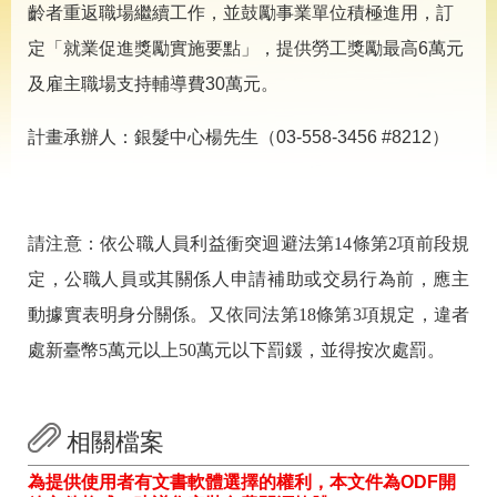
導
齡者重返職場繼續工作，並鼓勵事業單位積極進用，訂
專
定「就業促進獎勵實施要點」，提供勞工獎勵最高6萬元
區
及雇主職場支持輔導費30萬元。
相
關
計畫承辦人：銀髮中心楊先生（03-558-3456 #8212）
網
站
檔
案
請注意：依公職人員利益衝突迴避法第
14
條第
2
項前段規
應
用
定，公職人員或其關係人申請補助或交易行為前，應主
動據實表明身分關係。又依同法第
18
條第
3
項規定，違者
網
回
處新臺幣
5
萬元以上
50
萬元以下罰鍰，並得按次處罰。
站
首
導
頁
覽
相關檔案
English
民
意
為提供使用者有文書軟體選擇的權利，本文件為ODF開
信