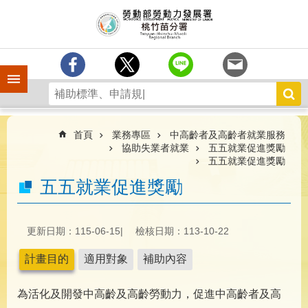
跳到主要內容區塊
分
署
簡
介
手機側欄
訊
息
中
心
首頁
業務專區
中高齡者及高齡者就業服務
協助失業者就業
五五就業促進獎勵
業
五五就業促進獎勵
務
五五就業促進獎勵
專
區
為
更新日期：115-06-15
檢核日期：113-10-22
民
服
計畫目的
適用對象
補助內容
務
為活化及開發中高齡及高齡勞動力，促進中高齡者及高
宣