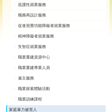
導
庇護性就業服務
專
區
職務再設計服務
相
促進視覺功能障礙者就業服務
關
網
精神障礙者就業服務
站
檔
失智症就業服務
案
應
職業重建資源中心
用
職業重建專業人員
網
回
雇主服務
站
首
導
頁
職業探索體驗活動
覽
職業訓練課程
English
民
意
家庭暴力被害人
信