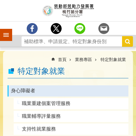
跳到主要內容區塊
分
署
簡
介
手機側欄
訊
息
中
心
首頁
業務專區
特定對象就業
業
特定對象就業
務
專
區
身心障礙者
為
職業重建個案管理服務
民
服
職業輔導評量服務
務
支持性就業服務
宣