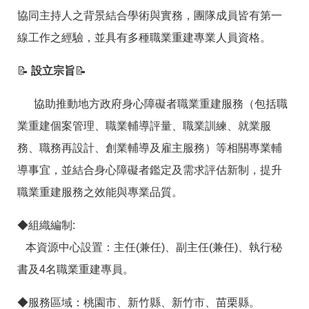
箱
協同主持人之背景結合學術與實務，團隊成員皆有第一
常
雙
線工作之經驗，並具有多種職業重建專業人員資格。
見
語
問
詞
📝
設立宗旨
📝
答
彙
RSS
協助推動地方政府身心障礙者職業重建服務（包括職
業重建個案管理、職業輔導評量、職業訓練、就業服
隱
政
私
府
務、職務再設計、創業輔導及雇主服務）等相關專業輔
權
網
導事宜，並結合身心障礙者鑑定及需求評估新制，提升
及
站
安
資
職業重建服務之效能與專業品質。
全
料
政
開
策
放
◆組織編制:
宣
本資源中心設置：主任(兼任)、副主任(兼任)、執行秘
告
書及4名職業重建專員。
聯
絡
◆服務區域：桃園市、新竹縣、新竹市、苗栗縣。
資