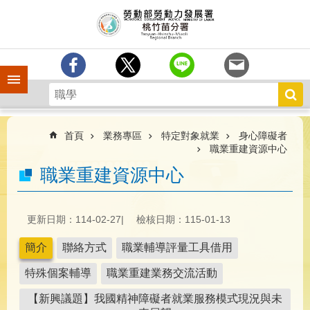
跳到主要內容區塊
分
署
簡
介
手機側欄
訊
息
中
心
首頁
業務專區
特定對象就業
身心障礙者
職業重建資源中心
業
職業重建資源中心
務
專
區
更新日期：114-02-27
檢核日期：115-01-13
為
民
簡介
聯絡方式
職業輔導評量工具借用
服
務
特殊個案輔導
職業重建業務交流活動
宣
【新興議題】我國精神障礙者就業服務模式現況與未