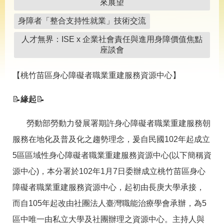
導
來展望
專
身障者「整合支持性就業」技術交流
區
人才無界：ISE x 企業社會責任與進用身障價值焦點
相
座談會
關
網
站
【桃竹苗區身心障礙者職業重建服務資源中心】
檔
📝
緣起
📝
案
應
用
勞動部勞動力發展署期許身心障礙者職業重建服務朝
服務在地化及普及化之趨勢理念，爰自民國102年起成立
網
回
5區區域性身心障礙者職業重建服務資源中心(以下簡稱資
站
首
源中心)，本分署於102年1月7日委辦成立桃竹苗區身心
導
頁
覽
障礙者職業重建服務資源中心，起初由長庚大學承接，
English
民
而自105年起改由社團法人臺灣職能治療學會承辦，為5
意
區中唯一由私立大學及社團辦理之資源中心。主持人與
信