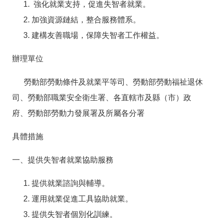
強化就業支持，促進失智者就業。
箱
加強資源鏈結，整合服務體系。
常
雙
見
語
建構友善職場，保障失智者工作權益。
問
詞
答
彙
辦理單位
RSS
勞動部勞動條件及就業平等司、勞動部勞動福祉退休
隱
政
司、勞動部職業安全衛生署、各直轄市及縣（市）政
私
府
權
網
府、勞動部勞動力發展署及所屬各分署
及
站
安
資
具體措施
全
料
政
開
策
放
一、提供失智者就業協助服務
宣
告
提供就業諮詢與輔導。
聯
運用就業促進工具協助就業。
絡
資
提供失智者個別化訓練。