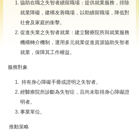
導
協助在職之失智者續留職場：提供就業服務，排除
專
就業障礙，建構友善職場，以助續留職場，降低對
區
社會及家庭的衝擊。
相
關
促進失業之失智者就業：建立醫療院所與就業服務
網
機構轉介機制，運用多元就業促進資源協助失智者
站
就業，保障其工作權益。
檔
案
服務對象
應
用
持有身心障礙手冊或證明之失智者。
經醫療院所診斷為失智症，且尚未取得身心障礙證
網
回
站
首
明者。
導
頁
事業單位。
覽
English
民
推動策略
意
信