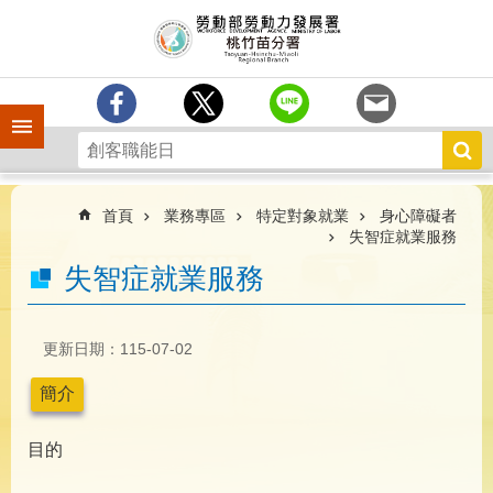
跳到主要內容區塊
分
署
簡
介
手機側欄
訊
息
中
心
首頁
業務專區
特定對象就業
身心障礙者
失智症就業服務
業
失智症就業服務
務
專
區
更新日期：115-07-02
為
民
簡介
服
務
目的
宣