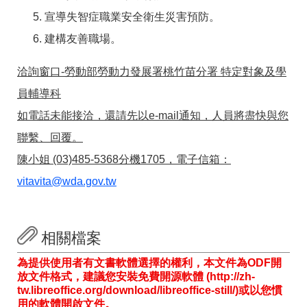
宣導失智症職業安全衛生災害預防。
建構友善職場。
洽詢窗口-勞動部勞動力發展署桃竹苗分署 特定對象及學
員輔導科
如電話未能接洽，還請先以e-mail通知，人員將盡快與您
聯繫、回覆。
陳小姐 (03)485-5368分機1705，電子信箱：
vitavita@wda.gov.tw
相關檔案
為提供使用者有文書軟體選擇的權利，本文件為ODF開
放文件格式，建議您安裝免費開源軟體 (http://zh-
tw.libreoffice.org/download/libreoffice-still/)或以您慣
用的軟體開啟文件。