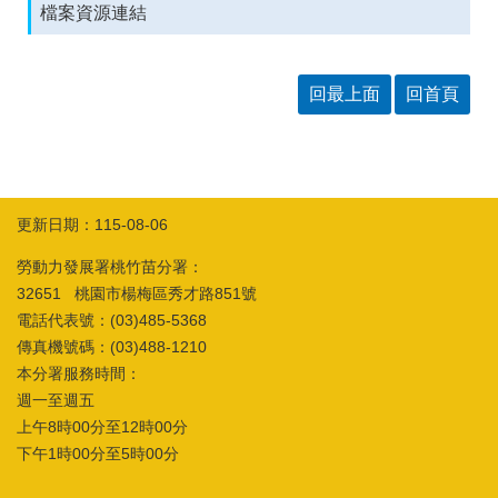
箱
檔案資源連結
常
雙
見
語
回最上面
回首頁
問
詞
答
彙
RSS
隱
政
更新日期：115-08-06
私
府
權
網
勞動力發展署桃竹苗分署：
及
站
32651 桃園市楊梅區秀才路851號
安
資
全
料
電話代表號：(03)485-5368
政
開
傳真機號碼：(03)488-1210
策
放
本分署服務時間：
宣
週一至週五
告
上午8時00分至12時00分
聯
下午1時00分至5時00分
絡
資