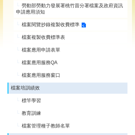
導
勞動部勞動力發展署桃竹苗分署檔案及政府資訊
專
申請應用須知
區
檔案閱覽抄錄複製收費標準
相
關
檔案複製收費標準表
網
站
檔案應用申請表單
檔
案
檔案應用服務QA
應
用
檔案應用服務窗口
檔案培訓績效
網
回
站
首
標竿學習
導
頁
覽
教育訓練
English
民
檔案管理種子教師名單
意
信