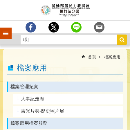
跳到主要內容區塊
分
署
簡
介
手機側欄
訊
息
中
心
首頁
檔案應用
業
檔案應用
務
專
區
檔案管理紀實
為
大事紀走廊
民
服
吉光片羽-歷史照片展
務
檔案應用檔案服務
宣