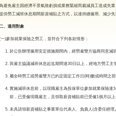
為避免雇主因經濟不景氣致虧損或業務緊縮而裁減員工造成失業
提供勞工減班休息期間薪資補貼之方式，以達持續僱用、減少失
二、適用對象
(一)參加就業保險之勞工，並符合下列各款情形：
於公告辦理僱用安定措施期間內，經勞雇雙方協商同意減
與雇主協議減班休息起迄期間達30日以上，經地方勞工主
屬全時勞工或勞雇雙方已約定固定工作日(時)數或時間之
實施減班休息前，以現職雇主為投保單位參加就業保險達
前，已受僱現職雇主，且領取薪資補貼前已受僱1個月以上
未具請領薪資補貼之事業單位代表人、負責人(含委任經理