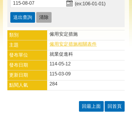
導
(ex:106-01-01)
專
區
相
關
僱用安定措施
網
站
僱用安定措施相關表件
檔
就業促進科
案
114-05-12
應
用
115-03-09
284
網
回
站
首
導
頁
回最上面
回首頁
覽
English
民
意
信