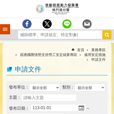
跳到主要內容區塊
分
署
簡
介
手機側欄
訊
息
中
心
首頁
業務專區
因應國際情勢支持勞工安定就業專區
僱用安定措施
業
申請文件
務
申請文件
專
區
為
發布單位：
類別：
民
服
主題：
務
發布日期：
～
宣