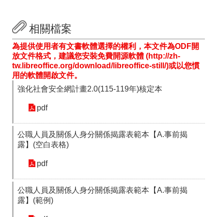
箱
常
雙
相關檔案
見
語
問
詞
為提供使用者有文書軟體選擇的權利，本文件為ODF開
答
彙
放文件格式，建議您安裝免費開源軟體 (http://zh-
tw.libreoffice.org/download/libreoffice-still/)或以您慣
RSS
用的軟體開啟文件。
強化社會安全網計畫2.0(115-119年)核定本
隱
政
私
府
pdf
權
網
及
站
安
資
公職人員及關係人身分關係揭露表範本【A.事前揭
全
料
露】(空白表格)
政
開
策
放
pdf
宣
告
公職人員及關係人身分關係揭露表範本【A.事前揭
聯
露】(範例)
絡
資