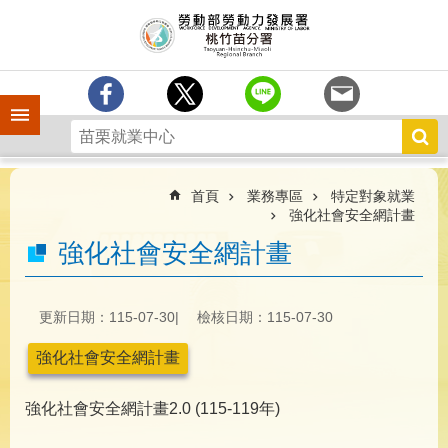
跳到主要內容區塊
分
署
簡
介
手機側欄
訊
息
中
心
首頁
業務專區
特定對象就業
強化社會安全網計畫
業
強化社會安全網計畫
務
專
區
更新日期：115-07-30
檢核日期：115-07-30
為
民
強化社會安全網計畫
服
務
強化社會安全網計畫2.0 (115-119年)
宣