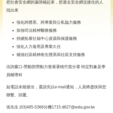
導
把社會安全網的漏洞補起來，把過去安全網沒接住的人
專
找出來
區
相
強化跨體系、跨專業與公私協力服務
關
加強司法精神醫療服務
網
站
持續拓展社福中心資源與保護服務
檔
強化人力進用及專業久任
案
補強社區精神衛生體系與社區支持服務
應
用
洽詢窗口-勞動部勞動力發展署桃竹苗分署 特定對象及學
員輔導科
網
回
站
首
導
頁
如電話未能接洽，還請先以e-mail通知，人員將盡快與您
覽
聯繫、回覆。
English
民
意
張先生 (03)485-5368分機1715 d627@wda.gov.tw
信