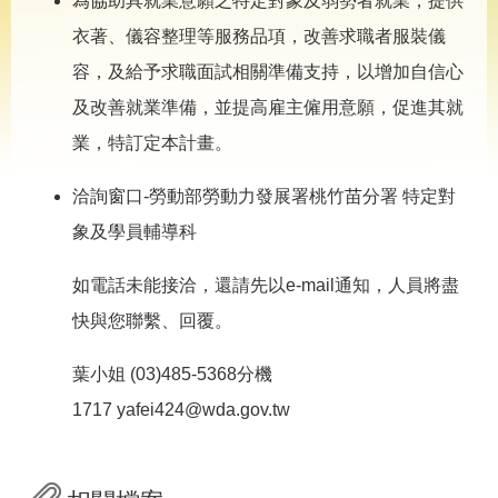
為協助具就業意願之特定對象及弱勢者就業，提供
導
專
衣著、儀容整理等服務品項，改善求職者服裝儀
區
容，及給予求職面試相關準備支持，以增加自信心
相
及改善就業準備，並提高雇主僱用意願，促進其就
關
網
業，特訂定本計畫。
站
洽詢窗口-勞動部勞動力發展署桃竹苗分署 特定對
檔
案
象及學員輔導科
應
用
如電話未能接洽，還請先以e-mail通知，人員將盡
快與您聯繫、回覆。
網
回
站
首
葉小姐 (03)485-5368分機
導
頁
覽
1717 yafei424@wda.gov.tw
English
民
意
信