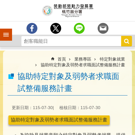
跳到主要內容區塊
分
署
簡
介
手機側欄
訊
息
中
心
首頁
業務專區
特定對象就業
協助特定對象及弱勢者求職面試整備服務計畫
業
協助特定對象及弱勢者求職面
務
專
試整備服務計畫
區
為
民
更新日期：115-07-30
檢核日期：115-07-30
服
務
協助特定對象及弱勢者求職面試整備服務計畫
宣