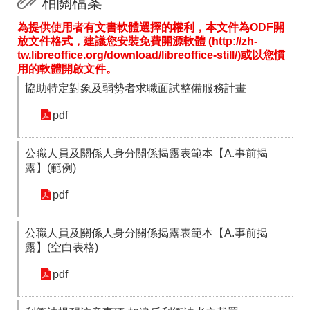
相關檔案
箱
為提供使用者有文書軟體選擇的權利，本文件為ODF開
常
雙
放文件格式，建議您安裝免費開源軟體 (http://zh-
見
語
tw.libreoffice.org/download/libreoffice-still/)或以您慣
問
詞
用的軟體開啟文件。
答
彙
協助特定對象及弱勢者求職面試整備服務計畫
RSS
pdf
隱
政
私
府
公職人員及關係人身分關係揭露表範本【A.事前揭
權
網
露】(範例)
及
站
安
資
pdf
全
料
政
開
策
放
公職人員及關係人身分關係揭露表範本【A.事前揭
宣
露】(空白表格)
告
pdf
聯
絡
資