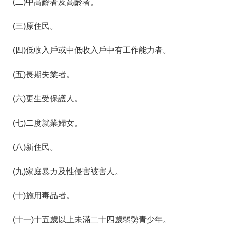
(二)中高齡者及高齡者。
箱
常
雙
(三)原住民。
見
語
問
詞
(四)低收入戶或中低收入戶中有工作能力者。
答
彙
RSS
(五)長期失業者。
隱
政
(六)更生受保護人。
私
府
權
網
(七)二度就業婦女。
及
站
安
資
全
料
(八)新住民。
政
開
策
放
(九)家庭暴力及性侵害被害人。
宣
告
(十)施用毒品者。
聯
絡
(十一)十五歲以上未滿二十四歲弱勢青少年。
資