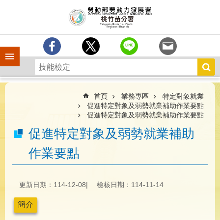
跳到主要內容區塊
分
署
簡
介
手機側欄
訊
息
中
心
首頁
業務專區
特定對象就業
促進特定對象及弱勢就業補助作業要點
業
促進特定對象及弱勢就業補助作業要點
務
促進特定對象及弱勢就業補助
專
區
作業要點
為
民
服
更新日期：114-12-08
檢核日期：114-11-14
務
簡介
宣