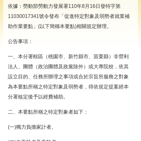
導
依據：勞動部勞動力發展署110年8月16日發特字第
專
區
11030017341號令發布「促進特定對象及弱勢者就業補
相
助作業要點」(以下簡稱本要點)相關規定辦理。
關
網
公告事項：
站
一、本分署轄區（桃園市、新竹縣市、苗栗縣）非營利
檔
案
法人、團體（政治團體及政黨除外）或大專院校，依其
應
設立目的、任務所辦理之事項或合於宗旨所服務之對象
用
為本要點所稱之特定對象及弱勢者，得依規定提案經本
網
回
分署核定後予以經費補助。
站
首
導
頁
二、本要點所稱之特定對象者如下：
覽
English
民
(一)獨力負擔家計者。
意
信