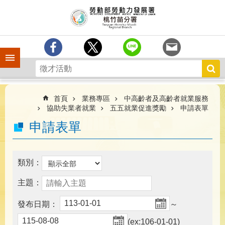
跳到主要內容區塊
分
署
簡
介
手機側欄
訊
息
中
心
首頁
業務專區
中高齡者及高齡者就業服務
協助失業者就業
五五就業促進獎勵
申請表單
業
申請表單
務
專
區
類別：
為
民
主題：
服
務
發布日期：
～
宣
(ex:106-01-01)