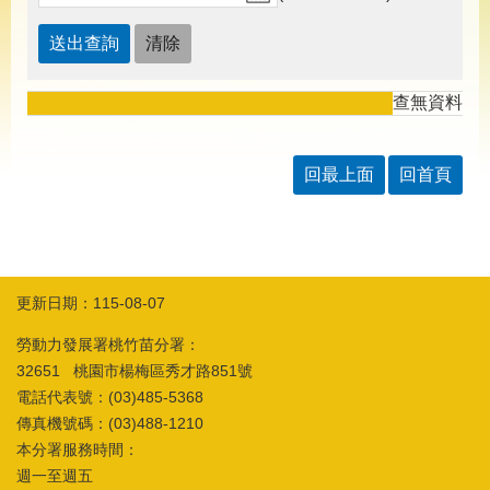
導
專
區
相
查無資料
關
網
站
回最上面
回首頁
檔
案
應
用
更新日期：115-08-07
網
回
勞動力發展署桃竹苗分署：
站
首
32651 桃園市楊梅區秀才路851號
導
頁
覽
電話代表號：(03)485-5368
傳真機號碼：(03)488-1210
English
民
本分署服務時間：
意
週一至週五
信