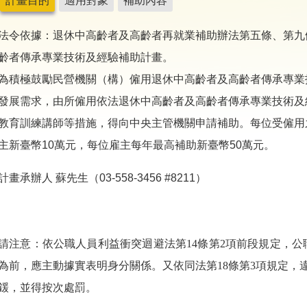
計畫目的
適用對象
補助內容
法令依據：退休中高齡者及高齡者再就業補助辦法第五條、第九
齡者傳承專業技術及經驗補助計畫。
為積極鼓勵民營機關（構）僱用退休中高齡者及高齡者傳承專業
發展需求，由所僱用依法退休中高齡者及高齡者傳承專業技術及
教育訓練講師等措施，得向中央主管機關申請補助。每位受僱用
主新臺幣10萬元，每位雇主每年最高補助新臺幣50萬元。
計畫承辦人 蘇先生（03-558-3456 #8211）
請注意：依公職人員利益衝突迴避法第
14
條第
2
項前段規定，公
為前，應主動據實表明身分關係。又依同法第
18
條第
3
項規定，
鍰，並得按次處罰。