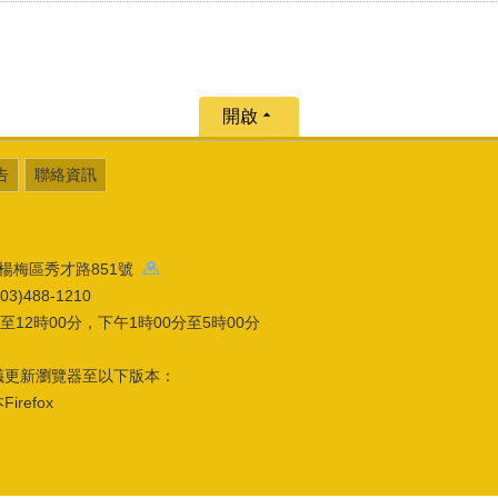
開啟
告
聯絡資訊
園市楊梅區秀才路851號
)488-1210
12時00分，下午1時00分至5時00分
議更新瀏覽器至以下版本：
refox