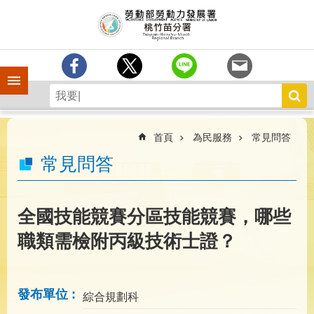
跳到主要內容區塊
分
署
簡
介
手機側欄
訊
息
中
心
首頁
為民服務
常見問答
業
常見問答
務
專
區
全國技能競賽分區技能競賽，哪些
為
職類需檢附丙級技術士證？
民
服
務
發布單位
綜合規劃科
宣