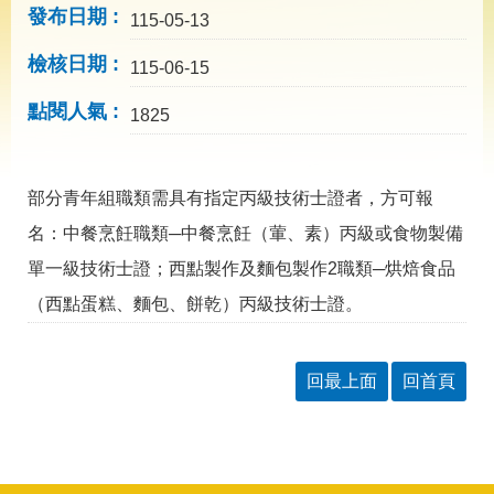
導
發布日期
115-05-13
專
區
檢核日期
115-06-15
相
點閱人氣
關
1825
網
站
部分青年組職類需具有指定丙級技術士證者，方可報
檔
案
名：中餐烹飪職類─中餐烹飪（葷、素）丙級或食物製備
應
單一級技術士證；西點製作及麵包製作2職類─烘焙食品
用
（西點蛋糕、麵包、餅乾）丙級技術士證。
網
回
站
首
導
頁
回最上面
回首頁
覽
English
民
意
信