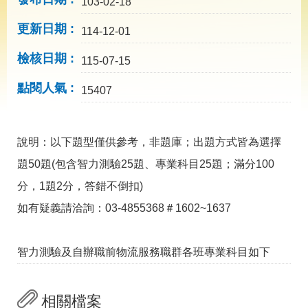
導
103-02-18
專
更新日期
區
114-12-01
相
檢核日期
115-07-15
關
網
點閱人氣
15407
站
檔
案
說明：以下題型僅供參考，非題庫；出題方式皆為選擇
應
題50題(包含智力測驗25題、專業科目25題；滿分100
用
分，1題2分，答錯不倒扣)
如有疑義請洽詢：03-4855368＃1602~1637
網
回
站
首
導
頁
覽
智力測驗及自辦職前物流服務職群各班專業科目如下
English
民
意
相關檔案
信