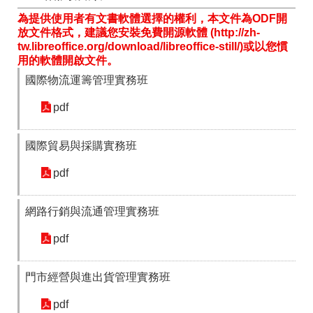
箱
為提供使用者有文書軟體選擇的權利，本文件為ODF開
放文件格式，建議您安裝免費開源軟體 (http://zh-
常
雙
tw.libreoffice.org/download/libreoffice-still/)或以您慣
見
語
用的軟體開啟文件。
問
詞
答
彙
國際物流運籌管理實務班
RSS
pdf
隱
政
國際貿易與採購實務班
私
府
權
網
pdf
及
站
安
資
全
料
網路行銷與流通管理實務班
政
開
策
放
pdf
宣
告
門市經營與進出貨管理實務班
聯
絡
pdf
資