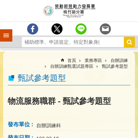
跳到主要內容區塊
分
署
簡
介
手機側欄
訊
息
中
心
首頁
業務專區
自辦訓練
自辦訓練甄選試題專區
甄試參考題型
業
甄試參考題型
務
專
區
物流服務職群 - 甄試參考題型
為
民
服
務
發布單位
自辦訓練科
宣
發布日期