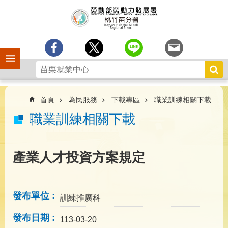
跳到主要內容區塊
分
署
簡
介
手機側欄
訊
息
中
心
首頁
為民服務
下載專區
職業訓練相關下載
業
職業訓練相關下載
務
專
區
產業人才投資方案規定
為
民
服
發布單位
訓練推廣科
務
發布日期
宣
113-03-20