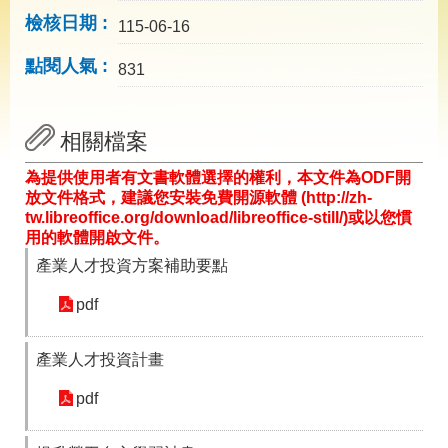
導
檢核日期
專
115-06-16
區
點閱人氣
831
相
關
網
相關檔案
站
為提供使用者有文書軟體選擇的權利，本文件為ODF開
檔
放文件格式，建議您安裝免費開源軟體 (http://zh-
案
tw.libreoffice.org/download/libreoffice-still/)或以您慣
應
用的軟體開啟文件。
用
產業人才投資方案補助要點
pdf
網
回
站
首
導
頁
產業人才投資計畫
覽
pdf
English
民
意
信