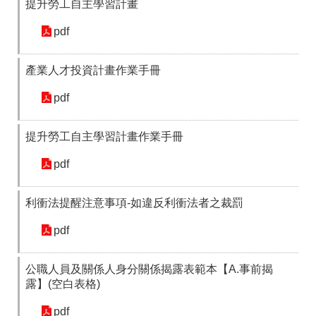
提升勞工自主學習計畫
箱
pdf
常
雙
見
語
問
詞
產業人才投資計畫作業手冊
答
彙
pdf
RSS
隱
政
提升勞工自主學習計畫作業手冊
私
府
權
網
pdf
及
站
安
資
全
料
利衝法提醒注意事項-如違反利衝法者之裁罰
政
開
策
放
pdf
宣
告
公職人員及關係人身分關係揭露表範本【A.事前揭
聯
露】(空白表格)
絡
資
pdf