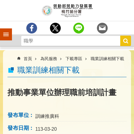
跳到主要內容區塊
分
署
簡
介
手機側欄
訊
息
中
心
首頁
為民服務
下載專區
職業訓練相關下載
業
職業訓練相關下載
務
專
區
推動事業單位辦理職前培訓計畫
為
民
服
發布單位
訓練推廣科
務
發布日期
宣
113-03-20