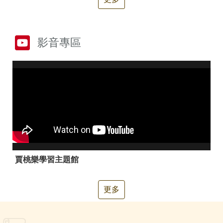
箱
常
雙
見
語
影音專區
問
詞
答
彙
RSS
隱
政
私
府
權
網
及
站
安
資
全
料
政
開
賈桃樂學習主題館
策
放
宣
告
更多
聯
絡
資