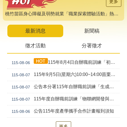
導
更多
專
區
桃竹苗區身心障礙及弱勢就業「職業探索體驗活動」熱烈報名中 🌟
相
關
最新消息
新聞稿
網
站
徵才活動
分署徵才
檔
案
115年8月4日自辦職前訓練「初級剪燙染技術培訓班(產訓合作)第1期」甄試錄取公告
115-08-06
應
用
115年9月5日(星期六)10:00~14:00苗栗就業中心聯合徵才活動
115-08-07
網
回
公告本分署115年自辦職前訓練「生成式AI工具應用實務班(ChatGPT、Gemini、Claude、Copilot) (幼獅)第2期」，因甄試人數未達最低開班人數，不予開班。
115-08-07
站
首
導
頁
115年度自辦職前訓練「物聯網開發與行動裝置應用(Android、Python、AI、Embedded System)幼獅-第2期」甄試資訊公告
115-08-07
覽
公告115年度產學攜手合作計畫報到須知
115-08-06
English
民
意
信
更多