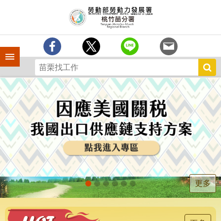
跳到主要內容區塊
分
署
簡
介
手機側欄
訊
息
中
心
業
務
專
區
為
民
服
更多
務
宣