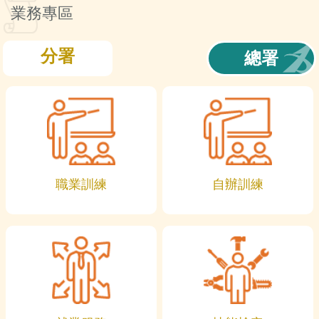
訊
業務專區
分署
總署
職業訓練
自辦訓練