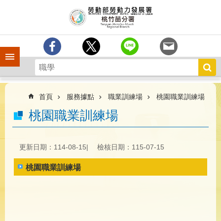
跳到主要內容區塊
分
署
簡
介
手機側欄
訊
息
中
心
首頁
服務據點
職業訓練場
桃園職業訓練場
業
桃園職業訓練場
務
專
區
更新日期：114-08-15
檢核日期：115-07-15
為
桃園職業訓練場
民
服
務
宣