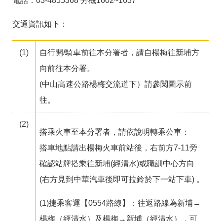
電話：03-4855368 分機1602~1637
箱
交通資訊如下：
常
雙
見
語
問
詞
答
彙
(1)
自行開/騎車前往本分署者，請自楊梅往新埔方
向前往本分署。
RSS
(中山高速公路楊梅交流道下）請參閱圖示前
隱
政
往。
私
府
權
網
及
站
(2)
搭乘火車至本分署者，請依說明轉乘公車：
安
資
全
料
搭車地點請出楊梅火車前站後，右前方7-11旁
政
開
策
放
確認站牌搭乘往新埔(經清水)或職訓中心方向
宣
告
(右方見到中華汽車後即可拉鈴於下一站下車) 。
聯
(1)捷乘客運【0554路線】：往返路線為新埔→
絡
資
楊梅（經清水）及楊梅→新埔（經清水），可