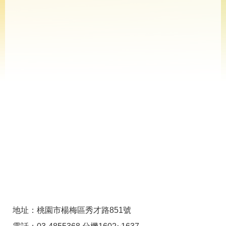
導
專
區
相
關
網
站
檔
案
應
用
網
回
站
首
導
頁
覽
English
民
地址：桃園市楊梅區秀才路851號
意
信