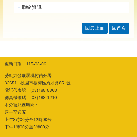
導
專
聯絡資訊
區
相
回最上面
回首頁
關
網
站
檔
案
更新日期：115-08-06
應
用
勞動力發展署桃竹苗分署：
32651 桃園市楊梅區秀才路851號
電話代表號：(03)485-5368
網
回
傳真機號碼：(03)488-1210
站
首
本分署服務時間：
導
頁
覽
週一至週五
上午8時00分至12時00分
English
民
下午1時00分至5時00分
意
信