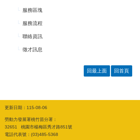
箱
服務區塊
常
雙
見
語
服務流程
問
詞
答
彙
聯絡資訊
RSS
徵才訊息
隱
政
私
府
回最上面
回首頁
權
網
及
站
安
資
全
料
政
開
策
放
更新日期：115-08-06
宣
告
勞動力發展署桃竹苗分署：
聯
32651 桃園市楊梅區秀才路851號
絡
電話代表號：(03)485-5368
資