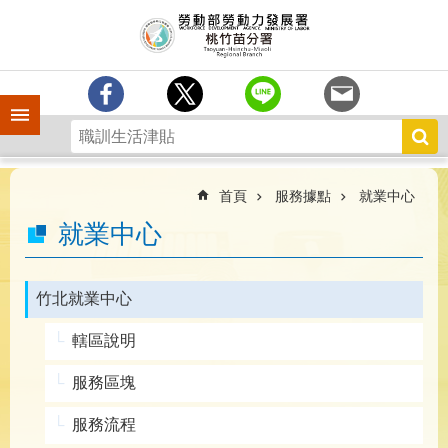
跳到主要內容區塊
分
署
簡
介
手機側欄
訊
息
中
心
首頁
服務據點
就業中心
業
就業中心
務
專
區
竹北就業中心
為
轄區說明
民
服
服務區塊
務
服務流程
宣