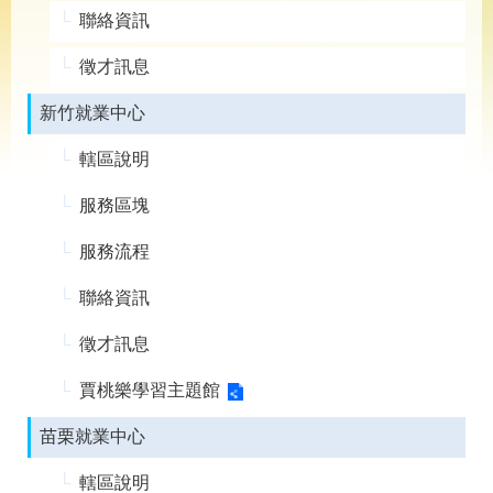
導
聯絡資訊
專
區
徵才訊息
相
新竹就業中心
關
網
轄區說明
站
檔
服務區塊
案
應
服務流程
用
聯絡資訊
網
回
徵才訊息
站
首
導
頁
賈桃樂學習主題館
覽
苗栗就業中心
English
民
意
轄區說明
信