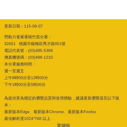
箱
常
雙
見
語
問
詞
更新日期：115-08-07
答
彙
勞動力發展署桃竹苗分署：
RSS
32651 桃園市楊梅區秀才路851號
電話代表號：(03)485-5368
隱
政
傳真機號碼：(03)488-1210
私
府
本分署服務時間：
權
網
及
站
週一至週五
安
資
上午8時00分至12時00分
全
料
下午1時00分至5時00分
政
開
策
放
宣
為提供更為穩定的瀏覽品質與使用體驗，建議更新瀏覽器至以下版
告
本：
最新版本Edge、最新版本Chrome、最新版本Firefox
聯
最佳解析度1024*768 以上
絡
資
電腦版