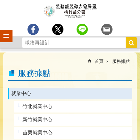
跳到主要內容區塊
分
署
簡
介
手機側欄
訊
息
中
心
首頁
服務據點
業
服務據點
務
專
區
就業中心
為
竹北就業中心
民
服
新竹就業中心
務
苗栗就業中心
宣