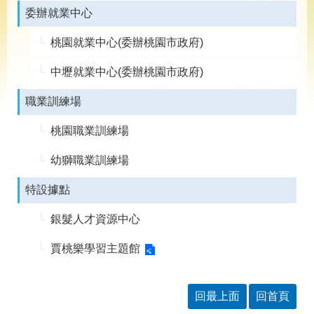
導
委辦就業中心
專
區
桃園就業中心(委辦桃園市政府)
相
中壢就業中心(委辦桃園市政府)
關
網
職業訓練場
站
檔
桃園職業訓練場
案
應
幼獅職業訓練場
用
特設據點
網
回
銀髮人才資源中心
站
首
導
頁
賈桃樂學習主題館
覽
English
民
意
回最上面
回首頁
信